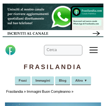
Vai
al
contenuto
Ricerca
M
per:
FRASILANDIA
Frasi
Immagini
Blog
Altro ▼
Frasilandia
»
Immagini Buon Compleanno
»