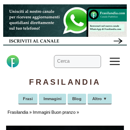
Vai
al
contenuto
Ricerca
M
per:
FRASILANDIA
Frasi
Immagini
Blog
Altro ▼
Frasilandia
»
Immagini Buon pranzo
»