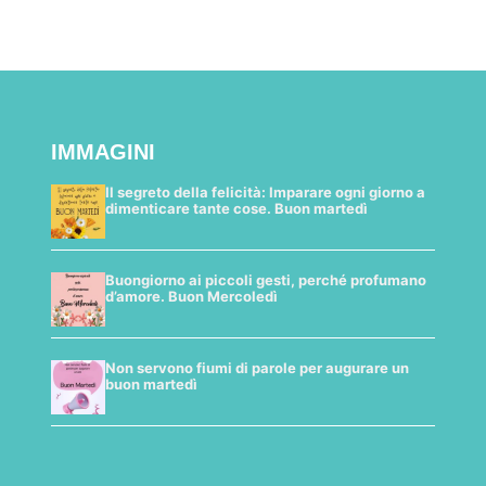
IMMAGINI
Il segreto della felicità: Imparare ogni giorno a
dimenticare tante cose. Buon martedì
Buongiorno ai piccoli gesti, perché profumano
d’amore. Buon Mercoledì
Non servono fiumi di parole per augurare un
buon martedì