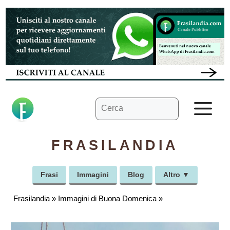
Vai
al
contenuto
Ricerca
M
per:
FRASILANDIA
Frasi
Immagini
Blog
Altro ▼
Frasilandia
»
Immagini di Buona Domenica
»