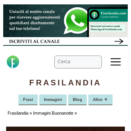
Vai
al
contenuto
Ricerca
M
per:
FRASILANDIA
Frasi
Immagini
Blog
Altro ▼
Frasilandia
»
Immagini Buonanotte
»