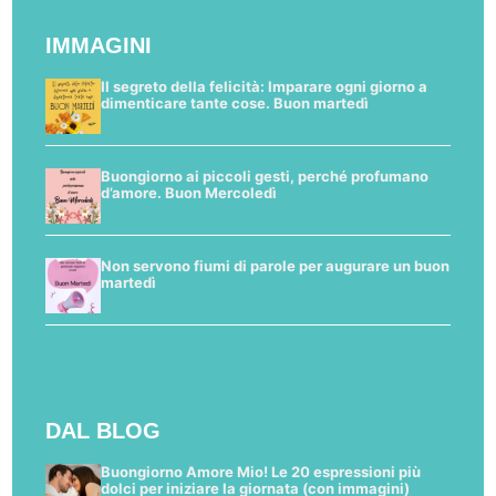
IMMAGINI
Il segreto della felicità: Imparare ogni giorno a
dimenticare tante cose. Buon martedì
Buongiorno ai piccoli gesti, perché profumano
d’amore. Buon Mercoledì
Non servono fiumi di parole per augurare un buon
martedì
DAL BLOG
Buongiorno Amore Mio! Le 20 espressioni più
dolci per iniziare la giornata (con immagini)