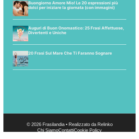
Buongiorno Amore Mio! Le 20 espressioni più
dolci per iniziare la giornata (con immagini)
Auguri di Buon Onomastico: 25 Frasi Affettuose,
Divertenti e Uniche
20 Frasi Sul Mare Che Ti Faranno Sognare
© 2026 Frasilandia • Realizzato da Relinko
Chi Siamo
Contatti
Cookie Policy