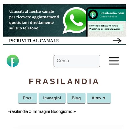
Vai
al
contenuto
Ricerca
M
per:
FRASILANDIA
Frasi
Immagini
Blog
Altro ▼
Frasilandia
»
Immagini Buongiorno
»