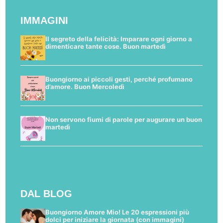
IMMAGINI
Il segreto della felicità: Imparare ogni giorno a
dimenticare tante cose. Buon martedì
Buongiorno ai piccoli gesti, perché profumano
d’amore. Buon Mercoledì
Non servono fiumi di parole per augurare un buon
martedì
DAL BLOG
Buongiorno Amore Mio! Le 20 espressioni più
dolci per iniziare la giornata (con immagini)