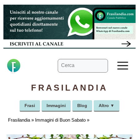
Vai
al
contenuto
Ricerca
M
per:
FRASILANDIA
Frasi
Immagini
Blog
Altro ▼
Frasilandia
»
Immagini di Buon Sabato
»