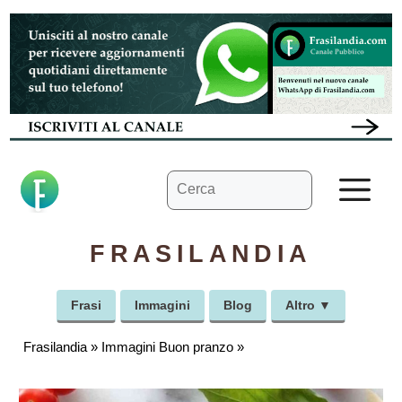
Vai
al
contenuto
Ricerca
M
per:
FRASILANDIA
Frasi
Immagini
Blog
Altro ▼
Frasilandia
»
Immagini Buon pranzo
»