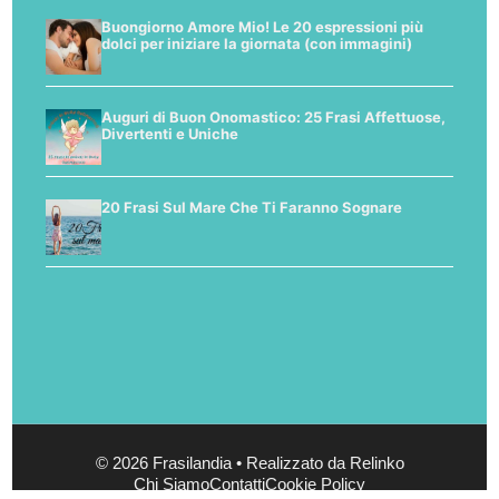
Buongiorno Amore Mio! Le 20 espressioni più
dolci per iniziare la giornata (con immagini)
Auguri di Buon Onomastico: 25 Frasi Affettuose,
Divertenti e Uniche
20 Frasi Sul Mare Che Ti Faranno Sognare
© 2026 Frasilandia • Realizzato da Relinko
Chi Siamo
Contatti
Cookie Policy