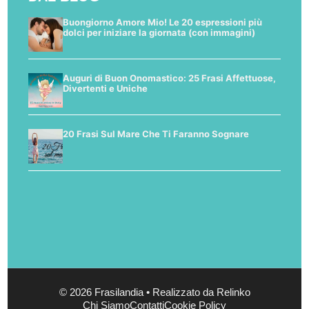
Buongiorno Amore Mio! Le 20 espressioni più
dolci per iniziare la giornata (con immagini)
Auguri di Buon Onomastico: 25 Frasi Affettuose,
Divertenti e Uniche
20 Frasi Sul Mare Che Ti Faranno Sognare
© 2026 Frasilandia • Realizzato da Relinko
Chi Siamo
Contatti
Cookie Policy