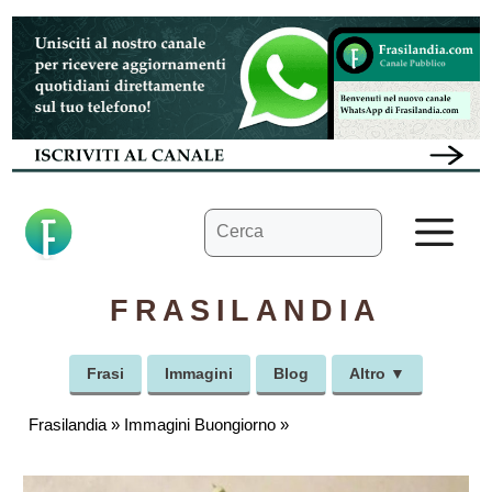
Vai
al
contenuto
Ricerca
M
per:
FRASILANDIA
Frasi
Immagini
Blog
Altro ▼
Frasilandia
»
Immagini Buongiorno
»