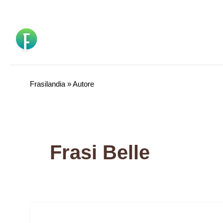
Vai
al
contenuto
Frasilandia
»
Autore
Frasi Belle