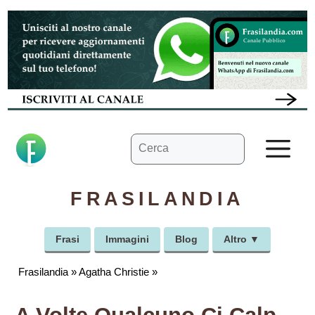
Vai
al
contenuto
Ricerca
M
per:
FRASILANDIA
Frasi
Immagini
Blog
Altro ▼
Frasilandia
»
Agatha Christie
»