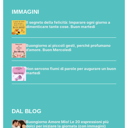
IMMAGINI
Il segreto della felicità: Imparare ogni giorno a
dimenticare tante cose. Buon martedì
Buongiorno ai piccoli gesti, perché profumano
d’amore. Buon Mercoledì
Non servono fiumi di parole per augurare un buon
martedì
DAL BLOG
Buongiorno Amore Mio! Le 20 espressioni più
dolci per iniziare la giornata (con immagini)