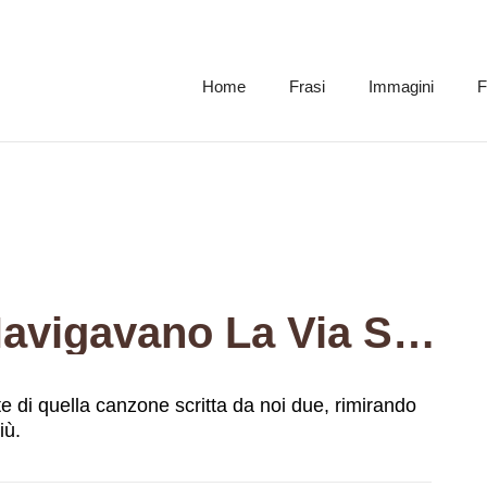
Home
Frasi
Immagini
F
Le Mie Speranze Navigavano La Via Sulle Note Di Quella Canzone Scritta Da Noi Due, Rimirando All’alba Un’emozione Che Non Perderò Mai Più.
e di quella canzone scritta da noi due, rimirando
iù.