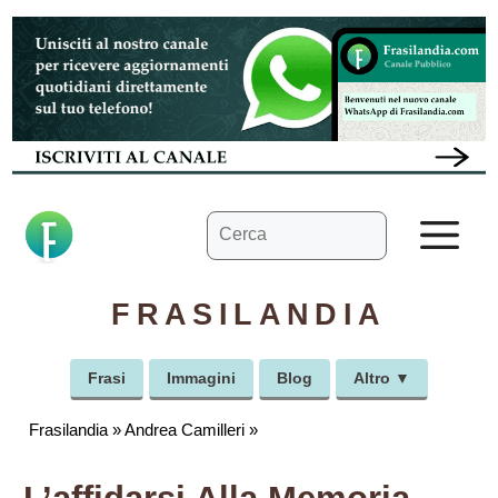
Vai
al
contenuto
Ricerca
M
per:
FRASILANDIA
Frasi
Immagini
Blog
Altro ▼
Frasilandia
»
Andrea Camilleri
»