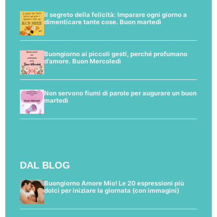
Il segreto della felicità: Imparare ogni giorno a
dimenticare tante cose. Buon martedì
Buongiorno ai piccoli gesti, perché profumano
d’amore. Buon Mercoledì
Non servono fiumi di parole per augurare un buon
martedì
DAL BLOG
Buongiorno Amore Mio! Le 20 espressioni più
dolci per iniziare la giornata (con immagini)