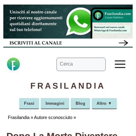
Vai
al
contenuto
Ricerca
M
per:
FRASILANDIA
Frasi
Immagini
Blog
Altro ▼
Frasilandia
»
Autore sconosciuto
»