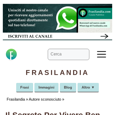
Vai
al
contenuto
Ricerca
M
per:
FRASILANDIA
Frasi
Immagini
Blog
Altro ▼
Frasilandia
»
Autore sconosciuto
»