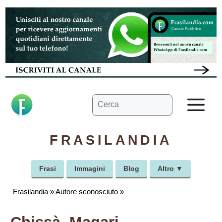
Vai
al
contenuto
Ricerca
M
per:
FRASILANDIA
Frasi
Immagini
Blog
Altro ▼
Frasilandia
»
Autore sconosciuto
»