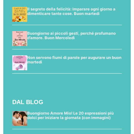
Il segreto della felicità: Imparare ogni giorno a
dimenticare tante cose. Buon martedì
Buongiorno ai piccoli gesti, perché profumano
d’amore. Buon Mercoledì
Non servono fiumi di parole per augurare un buon
martedì
DAL BLOG
Buongiorno Amore Mio! Le 20 espressioni più
dolci per iniziare la giornata (con immagini)