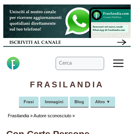
Vai
al
contenuto
Ricerca
M
per:
FRASILANDIA
Frasi
Immagini
Blog
Altro ▼
Frasilandia
»
Autore sconosciuto
»