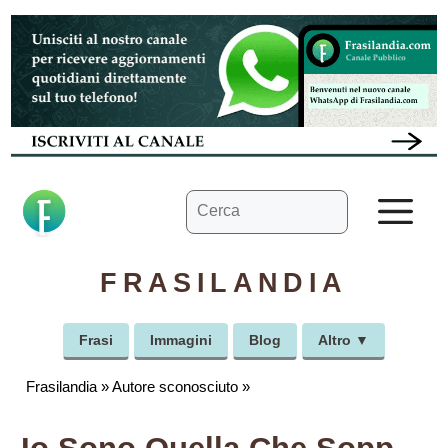
Vai
al
contenuto
Ricerca
M
per:
FRASILANDIA
Frasi
Immagini
Blog
Altro ▼
Frasilandia
»
Autore sconosciuto
»