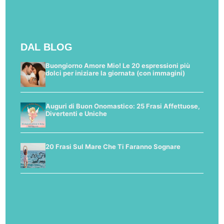
DAL BLOG
Buongiorno Amore Mio! Le 20 espressioni più
dolci per iniziare la giornata (con immagini)
Auguri di Buon Onomastico: 25 Frasi Affettuose,
Divertenti e Uniche
20 Frasi Sul Mare Che Ti Faranno Sognare