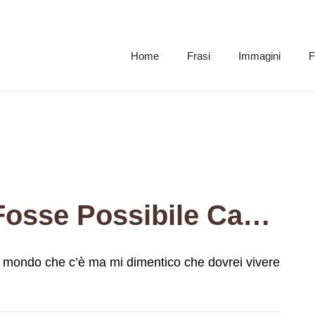
Home
Frasi
Immagini
F
Come Vorrei Che Fosse Possibile Cambiare Il Mondo Che C’è Ma Mi Dimentico Che Dovrei Vivere Senza Di Te.
l mondo che c’è ma mi dimentico che dovrei vivere