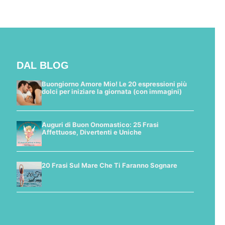
DAL BLOG
Buongiorno Amore Mio! Le 20 espressioni più
dolci per iniziare la giornata (con immagini)
Auguri di Buon Onomastico: 25 Frasi
Affettuose, Divertenti e Uniche
20 Frasi Sul Mare Che Ti Faranno Sognare