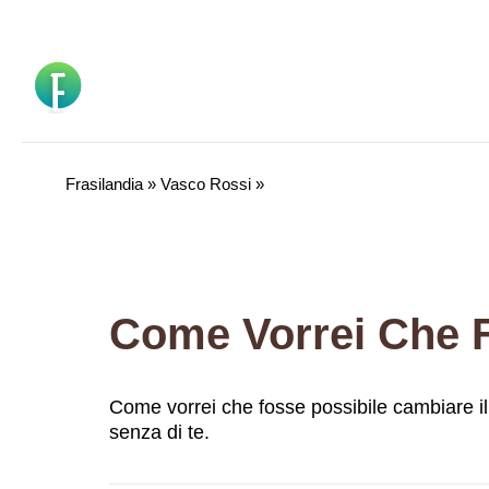
Vai
al
contenuto
Frasilandia
»
Vasco Rossi
»
Come vorrei che fosse possibile cambiare i
senza di te.