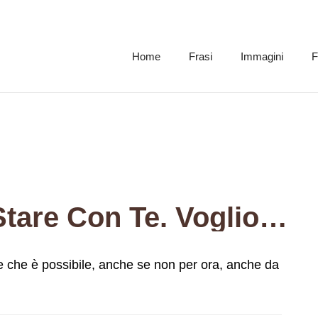
Home
Frasi
Immagini
F
Voglio Tentare Di Stare Con Te. Voglio Credere Che È Possibile, Anche Se Non Per Ora, Anche Da Lontano.
re che è possibile, anche se non per ora, anche da