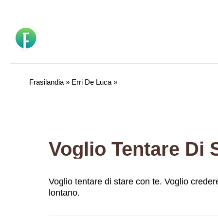
Vai
al
contenuto
Frasilandia
»
Erri De Luca
»
Voglio tentare di stare con te. Voglio crede
lontano.