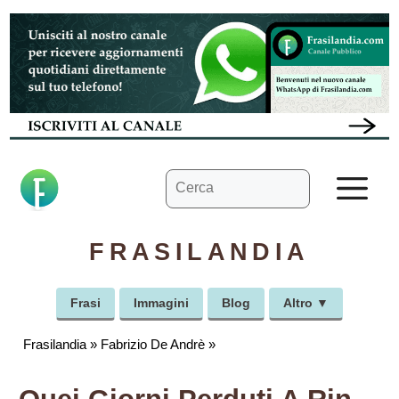
Vai
al
contenuto
Ricerca
M
per:
FRASILANDIA
Frasi
Immagini
Blog
Altro ▼
Frasilandia
»
Fabrizio De Andrè
»