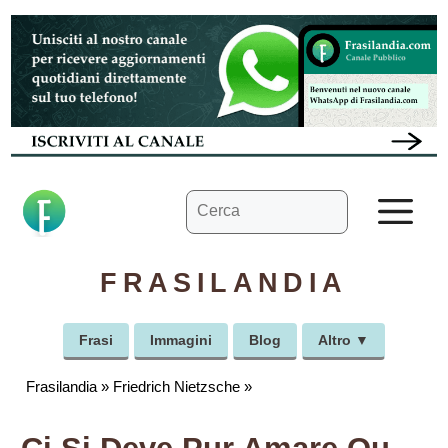
Vai
al
contenuto
Ricerca
M
per:
FRASILANDIA
Frasi
Immagini
Blog
Altro ▼
Frasilandia
»
Friedrich Nietzsche
»