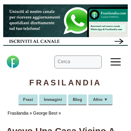
Vai
al
contenuto
Ricerca
M
per:
FRASILANDIA
Frasi
Immagini
Blog
Altro ▼
Frasilandia
»
George Best
»