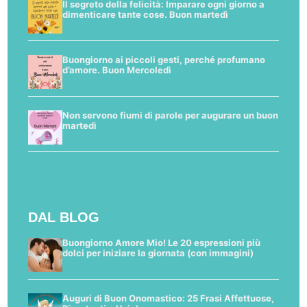
Il segreto della felicità: Imparare ogni giorno a
dimenticare tante cose. Buon martedì
Buongiorno ai piccoli gesti, perché profumano
d’amore. Buon Mercoledì
Non servono fiumi di parole per augurare un buon
martedì
DAL BLOG
Buongiorno Amore Mio! Le 20 espressioni più
dolci per iniziare la giornata (con immagini)
Auguri di Buon Onomastico: 25 Frasi Affettuose,