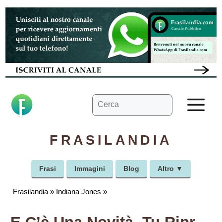
Vai
al
contenuto
Ricerca
M
per:
FRASILANDIA
Frasi
Immagini
Blog
Altro ▼
Frasilandia
»
Indiana Jones
»