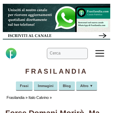
Vai
al
contenuto
Ricerca
M
per:
FRASILANDIA
Frasi
Immagini
Blog
Altro ▼
Frasilandia
»
Italo Calvino
»