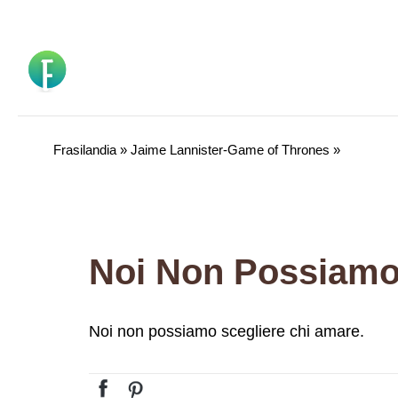
Vai
al
contenuto
Frasilandia
»
Jaime Lannister-Game of Thrones
»
Noi Non Possiam
Noi non possiamo scegliere chi amare.