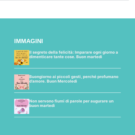
IMMAGINI
Il segreto della felicità: Imparare ogni giorno a
dimenticare tante cose. Buon martedì
Buongiorno ai piccoli gesti, perché profumano
d’amore. Buon Mercoledì
Non servono fiumi di parole per augurare un
buon martedì