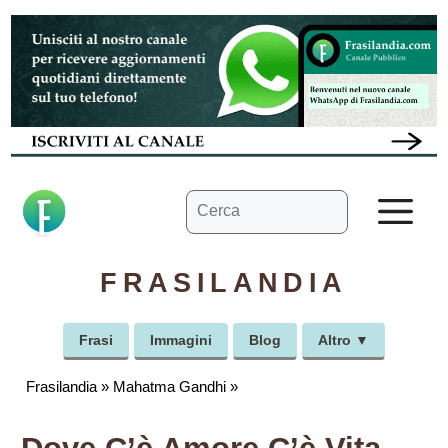
Vai
al
contenuto
Ricerca
M
per:
FRASILANDIA
Frasi
Immagini
Blog
Altro ▼
Frasilandia
»
Mahatma Gandhi
»