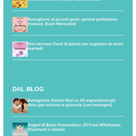
Buongiorno ai piccoli gesti, perché profumano
d’amore. Buon Mercoledì
Non servono fiumi di parole per augurare un buon
martedì
DAL BLOG
Buongiorno Amore Mio! Le 20 espressioni più
dolci per iniziare la giornata (con immagini)
Auguri di Buon Onomastico: 25 Frasi Affettuose,
Divertenti e Uniche