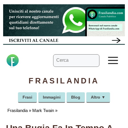
Vai
al
contenuto
Ricerca
M
per:
FRASILANDIA
Frasi
Immagini
Blog
Altro ▼
Frasilandia
»
Mark Twain
»