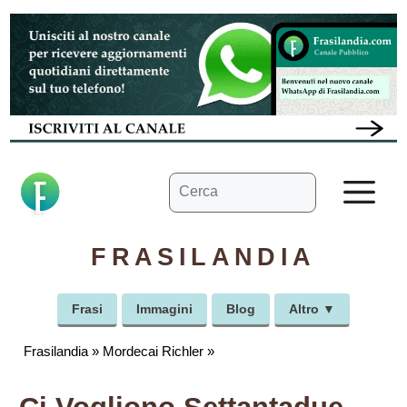
Vai
al
contenuto
Ricerca
M
per:
FRASILANDIA
Frasi
Immagini
Blog
Altro ▼
Frasilandia
»
Mordecai Richler
»