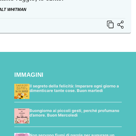
ALT WHITMAN
IMMAGINI
Il segreto della felicità: Imparare ogni giorno a
dimenticare tante cose. Buon martedì
Buongiorno ai piccoli gesti, perché profumano
d’amore. Buon Mercoledì
Non servono fiumi di parole per augurare un