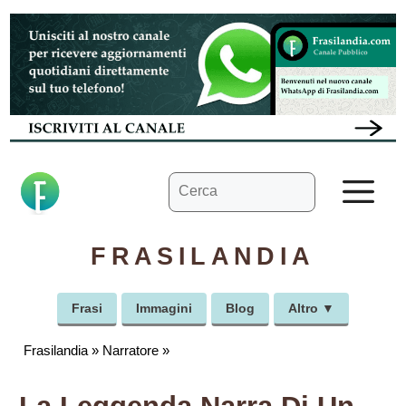
Vai
al
contenuto
Ricerca
M
per:
FRASILANDIA
Frasi
Immagini
Blog
Altro ▼
Frasilandia
»
Narratore
»