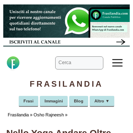
Vai
al
contenuto
Ricerca
M
per:
FRASILANDIA
Frasi
Immagini
Blog
Altro ▼
Frasilandia
»
Osho Rajneesh
»