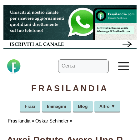
Vai
al
contenuto
Ricerca
M
per:
FRASILANDIA
Frasi
Immagini
Blog
Altro ▼
Frasilandia
»
Oskar Schindler
»