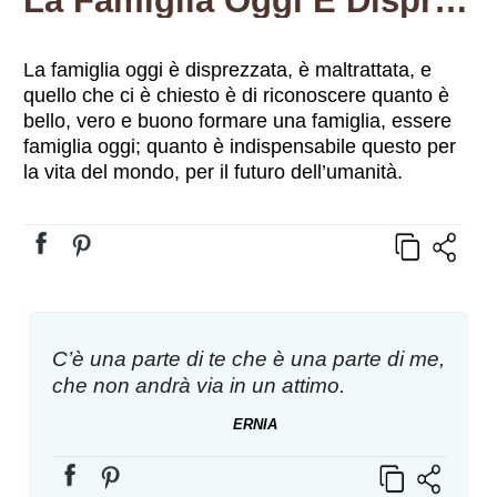
La Famiglia Oggi È Disprezzata, È Maltrattata, E Quello Che Ci È Chiesto È Di Riconoscere Quanto È Bello, Vero E Buono Formare Una Famiglia, Essere Famiglia Oggi; Quanto È Indispensabile Questo Per La Vita Del Mondo, Per Il Futuro Dell’umanità.
La famiglia oggi è disprezzata, è maltrattata, e
quello che ci è chiesto è di riconoscere quanto è
bello, vero e buono formare una famiglia, essere
famiglia oggi; quanto è indispensabile questo per
la vita del mondo, per il futuro dell’umanità.
C’è una parte di te che è una parte di me,
che non andrà via in un attimo.
ERNIA