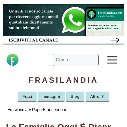
Vai
al
contenuto
Ricerca
M
per:
FRASILANDIA
Frasi
Immagini
Blog
Altro ▼
Frasilandia
»
Papa Francesco
»