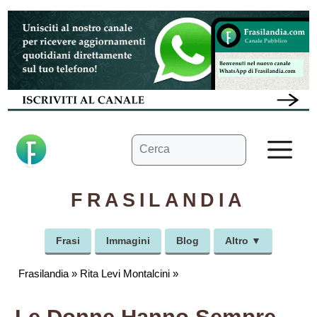
Vai
al
contenuto
Ricerca
M
per:
FRASILANDIA
Frasi
Immagini
Blog
Altro ▼
Frasilandia
»
Rita Levi Montalcini
»