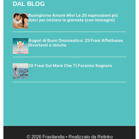
DAL BLOG
Buongiorno Amore Mio! Le 20 espressioni più
dolci per iniziare la giornata (con immagini)
Auguri di Buon Onomastico: 25 Frasi Affettuose,
Divertenti e Uniche
20 Frasi Sul Mare Che Ti Faranno Sognare
© 2026 Frasilandia • Realizzato da Relinko