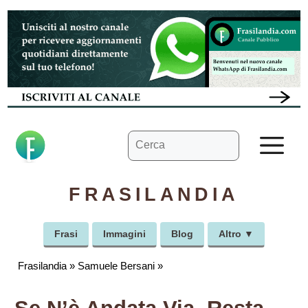
Vai
al
contenuto
Ricerca
M
per:
FRASILANDIA
Frasi
Immagini
Blog
Altro ▼
Frasilandia
»
Samuele Bersani
»