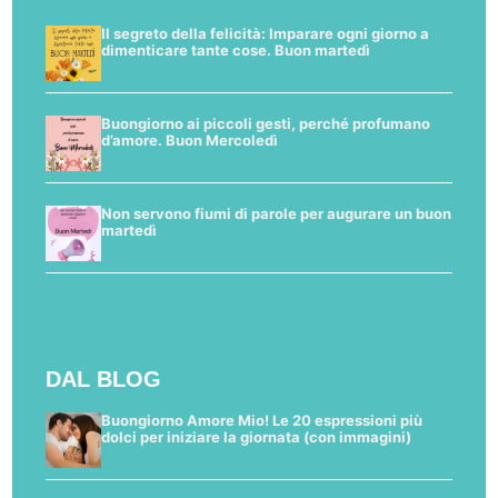
Il segreto della felicità: Imparare ogni giorno a
dimenticare tante cose. Buon martedì
Buongiorno ai piccoli gesti, perché profumano
d’amore. Buon Mercoledì
Non servono fiumi di parole per augurare un buon
martedì
DAL BLOG
Buongiorno Amore Mio! Le 20 espressioni più
dolci per iniziare la giornata (con immagini)