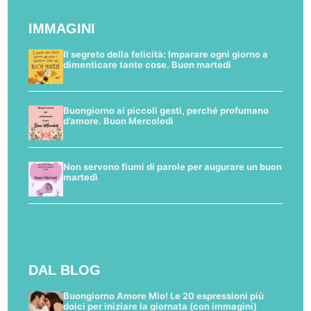
IMMAGINI
Il segreto della felicità: Imparare ogni giorno a
dimenticare tante cose. Buon martedì
Buongiorno ai piccoli gesti, perché profumano
d’amore. Buon Mercoledì
Non servono fiumi di parole per augurare un buon
martedì
DAL BLOG
Buongiorno Amore Mio! Le 20 espressioni più
dolci per iniziare la giornata (con immagini)