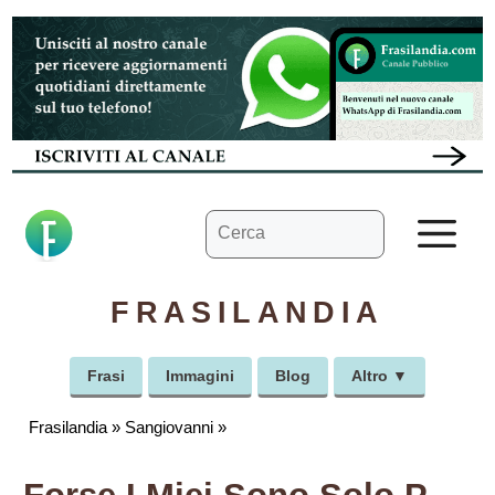
Vai
al
contenuto
Ricerca
M
per:
FRASILANDIA
Frasi
Immagini
Blog
Altro ▼
Frasilandia
»
Sangiovanni
»