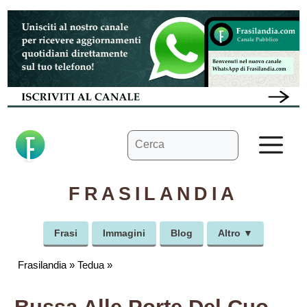
Vai
al
contenuto
Ricerca
M
per:
FRASILANDIA
Frasi
Immagini
Blog
Altro ▼
Frasilandia
»
Tedua
»