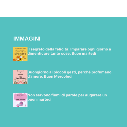
IMMAGINI
Il segreto della felicità: Imparare ogni giorno a
dimenticare tante cose. Buon martedì
Buongiorno ai piccoli gesti, perché profumano
d’amore. Buon Mercoledì
Non servono fiumi di parole per augurare un
buon martedì