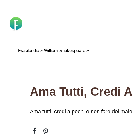
Vai
al
contenuto
Frasilandia
»
William Shakespeare
»
Ama Tutti, Credi 
Ama tutti, credi a pochi e non fare del mal