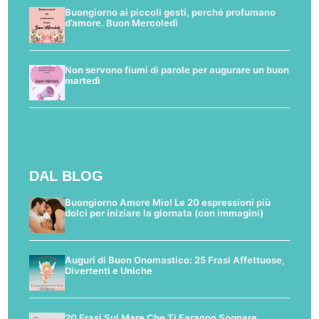
Buongiorno ai piccoli gesti, perché profumano
d’amore. Buon Mercoledì
Non servono fiumi di parole per augurare un buon
martedì
DAL BLOG
Buongiorno Amore Mio! Le 20 espressioni più
dolci per iniziare la giornata (con immagini)
Auguri di Buon Onomastico: 25 Frasi Affettuose,
Divertenti e Uniche
20 Frasi Sul Mare Che Ti Faranno Sognare