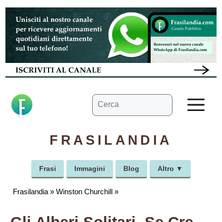
Vai
al
contenuto
Ricerca
M
per:
FRASILANDIA
Frasi
Immagini
Blog
Altro ▼
Frasilandia
»
Winston Churchill
»