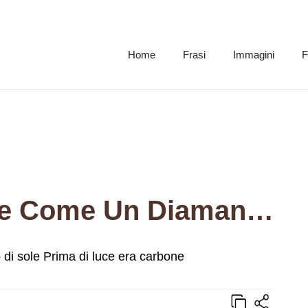
Home
Frasi
Immagini
F
Lei Se Ne Va Da Me Come Un Diamante Fatto Di Sole Prima Di Luce Era Carbone
di sole Prima di luce era carbone