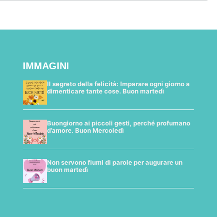
IMMAGINI
Il segreto della felicità: Imparare ogni giorno a
dimenticare tante cose. Buon martedì
Buongiorno ai piccoli gesti, perché profumano
d’amore. Buon Mercoledì
Non servono fiumi di parole per augurare un
buon martedì