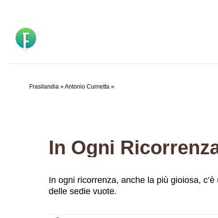
Vai
al
contenuto
Frasilandia
»
Antonio Curnetta
»
In Ogni Ricorren
In ogni ricorrenza, anche la più gioiosa, c’
delle sedie vuote.