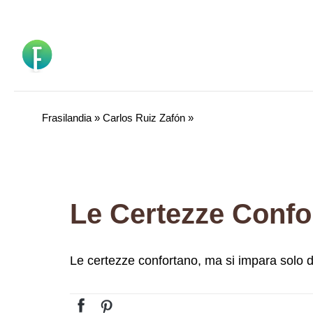
Vai
al
contenuto
Frasilandia
»
Carlos Ruiz Zafón
»
Le Certezze Conf
Le certezze confortano, ma si impara solo 