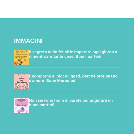
IMMAGINI
Il segreto della felicità: Imparare ogni giorno a
dimenticare tante cose. Buon martedì
Buongiorno ai piccoli gesti, perché profumano
d’amore. Buon Mercoledì
Non servono fiumi di parole per augurare un
buon martedì