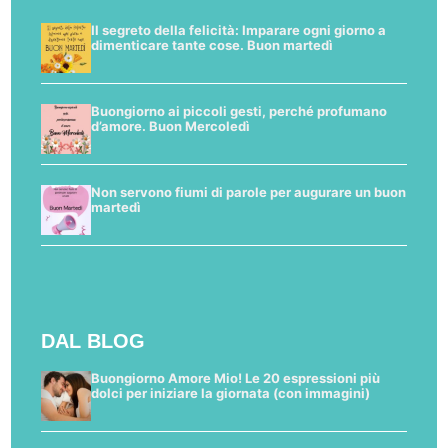
Il segreto della felicità: Imparare ogni giorno a
dimenticare tante cose. Buon martedì
Buongiorno ai piccoli gesti, perché profumano
d’amore. Buon Mercoledì
Non servono fiumi di parole per augurare un buon
martedì
DAL BLOG
Buongiorno Amore Mio! Le 20 espressioni più
dolci per iniziare la giornata (con immagini)