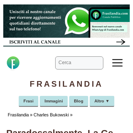
Vai
al
contenuto
Ricerca
M
per:
FRASILANDIA
Frasi
Immagini
Blog
Altro ▼
Frasilandia
»
Charles Bukowski
»