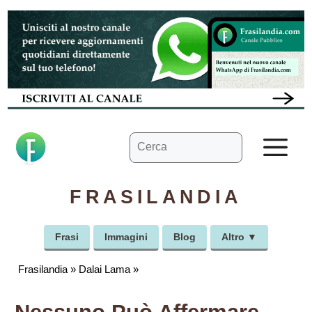
Vai
al
contenuto
Ricerca
M
per:
FRASILANDIA
Frasi
Immagini
Blog
Altro ▼
Frasilandia
»
Dalai Lama
»