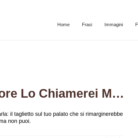
Home
Frasi
Immagini
F
Se Avessi Un Tumore Lo Chiamerei Marla. Marla: Il Taglietto Sul Tuo Palato Che Si Rimarginerebbe Se La Smettessi Di Stuzzicarlo Con La Lingua, Ma Non Puoi.
a: il taglietto sul tuo palato che si rimarginerebbe
 ma non puoi.