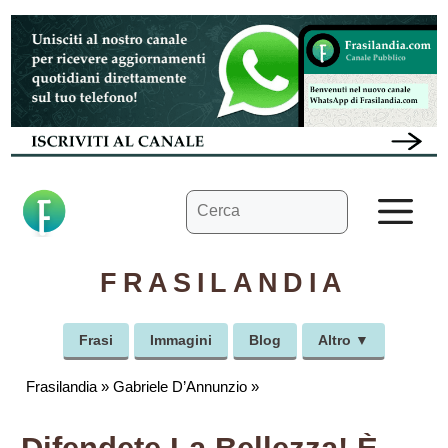
Vai
al
contenuto
Ricerca
M
per:
FRASILANDIA
Frasi
Immagini
Blog
Altro ▼
Frasilandia
»
Gabriele D’Annunzio
»