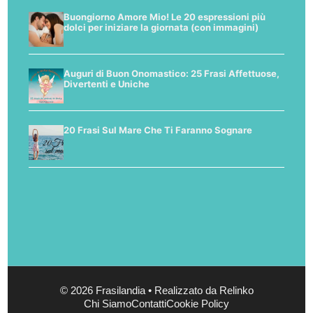
Buongiorno Amore Mio! Le 20 espressioni più
dolci per iniziare la giornata (con immagini)
Auguri di Buon Onomastico: 25 Frasi Affettuose,
Divertenti e Uniche
20 Frasi Sul Mare Che Ti Faranno Sognare
© 2026 Frasilandia • Realizzato da Relinko
Chi Siamo
Contatti
Cookie Policy