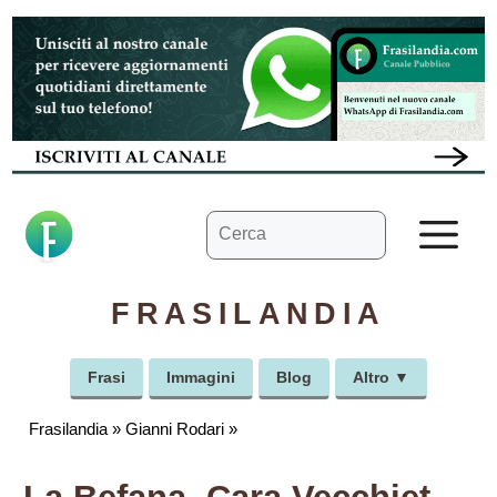
Vai
al
contenuto
Ricerca
M
per:
FRASILANDIA
Frasi
Immagini
Blog
Altro ▼
Frasilandia
»
Gianni Rodari
»