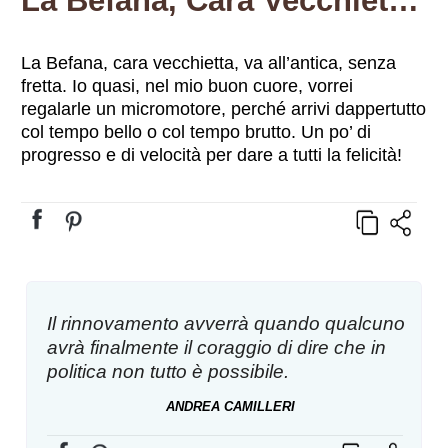
La Befana, Cara Vecchietta, Va All’antica, Senza Fretta. Io Quasi, Nel Mio Buon Cuore, Vorrei Regalarle Un Micromotore, Perché Arrivi Dappertutto Col Tempo Bello O Col Tempo Brutto. Un Po’ Di Progresso E Di Velocità Per Dare A Tutti La Felicità!
La Befana, cara vecchietta, va all’antica, senza
fretta. Io quasi, nel mio buon cuore, vorrei
regalarle un micromotore, perché arrivi dappertutto
col tempo bello o col tempo brutto. Un po’ di
progresso e di velocità per dare a tutti la felicità!
Il rinnovamento avverrà quando qualcuno
avrà finalmente il coraggio di dire che in
politica non tutto è possibile.
ANDREA CAMILLERI