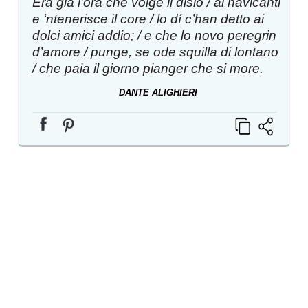
Era già l’ora che volge il disio / ai navicanti
e ‘ntenerisce il core / lo dí c’han detto ai
dolci amici addio; / e che lo novo peregrin
d’amore / punge, se ode squilla di lontano
/ che paia il giorno pianger che si more.
DANTE ALIGHIERI