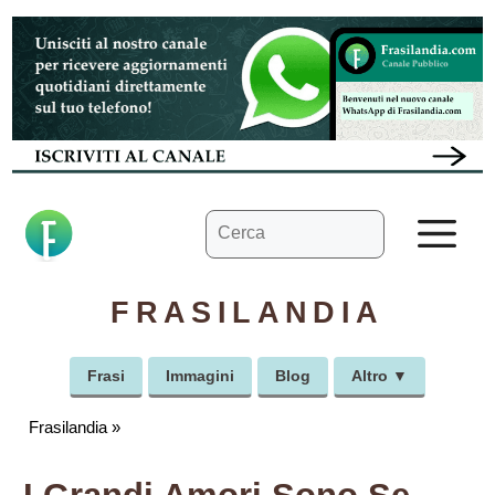
Vai
al
contenuto
Ricerca
M
per:
FRASILANDIA
Frasi
Immagini
Blog
Altro ▼
Frasilandia
»