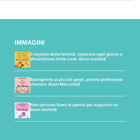
IMMAGINI
Il segreto della felicità: Imparare ogni giorno a
dimenticare tante cose. Buon martedì
Buongiorno ai piccoli gesti, perché profumano
d’amore. Buon Mercoledì
Non servono fiumi di parole per augurare un
buon martedì