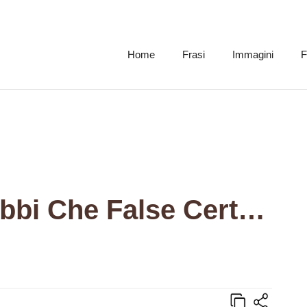
Home
Frasi
Immagini
F
È Meglio Avere Dubbi Che False Certezze.