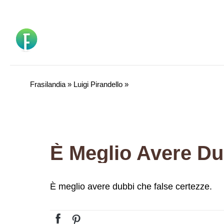
Vai
al
contenuto
Frasilandia
»
Luigi Pirandello
»
È meglio avere dubbi che false certezze.